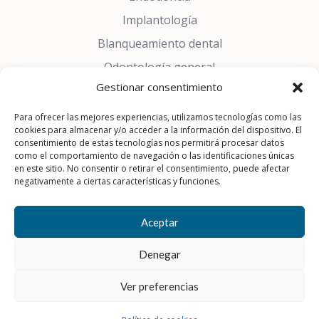
Implantología
Blanqueamiento dental
Odontología general
Gestionar consentimiento
Estética dental
Trastornos del sueño
Para ofrecer las mejores experiencias, utilizamos tecnologías como las
cookies para almacenar y/o acceder a la información del dispositivo. El
Prótesis dentales
consentimiento de estas tecnologías nos permitirá procesar datos
como el comportamiento de navegación o las identificaciones únicas
Periodoncia
en este sitio. No consentir o retirar el consentimiento, puede afectar
negativamente a ciertas características y funciones.
Cirugía Oral
Aceptar
Aviso Legal
|
Política de Privacidad
|
Política de Cookies
Denegar
© 2026 Parc Bosc Dental
Ver preferencias