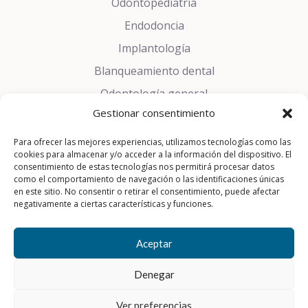
Odontopediatría
Endodoncia
Implantología
Blanqueamiento dental
Odontología general
Gestionar consentimiento
Estética dental
Trastornos del sueño
Para ofrecer las mejores experiencias, utilizamos tecnologías como las
cookies para almacenar y/o acceder a la información del dispositivo. El
Prótesis dentales
consentimiento de estas tecnologías nos permitirá procesar datos
como el comportamiento de navegación o las identificaciones únicas
Periodoncia
en este sitio. No consentir o retirar el consentimiento, puede afectar
negativamente a ciertas características y funciones.
Cirugía Oral
Aceptar
Aviso Legal
|
Política de Privacidad
|
Política de Cookies
Denegar
© 2026 Parc Bosc Dental
Ver preferencias