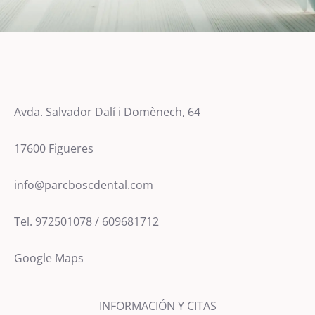
Avda. Salvador Dalí i Domènech, 64
17600 Figueres
info@parcboscdental.com
Tel. 972501078 / 609681712
Google Maps
INFORMACIÓN Y CITAS