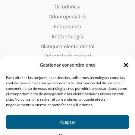
Ortodoncia
Odontopediatría
Endodoncia
Implantología
Blanqueamiento dental
Odontología general
Gestionar consentimiento
Estética dental
Trastornos del sueño
Para ofrecer las mejores experiencias, utilizamos tecnologías como las
cookies para almacenar y/o acceder a la información del dispositivo. El
Prótesis dentales
consentimiento de estas tecnologías nos permitirá procesar datos como
el comportamiento de navegación o las identificaciones únicas en este
Periodoncia
sitio. No consentir o retirar el consentimiento, puede afectar
negativamente a ciertas características y funciones.
Cirugía Oral
Aceptar
Aviso Legal
|
Política de Privacidad
|
Política de Cookies