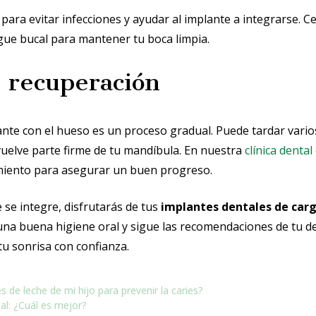
 para evitar infecciones y ayudar al implante a integrarse. Ce
gue bucal para mantener tu boca limpia.
 recuperación
ante con el hueso es un proceso gradual. Puede tardar vari
vuelve parte firme de tu mandíbula. En nuestra
clínica denta
miento para asegurar un buen progreso.
 se integre, disfrutarás de tus
implantes dentales de car
a buena higiene oral y sigue las recomendaciones de tu de
tu sonrisa con confianza.
 de leche de mi hijo para prevenir la caries?
al: ¿Cuál es mejor?