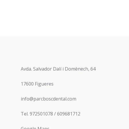
Avda. Salvador Dalí i Domènech, 64
17600 Figueres
info@parcboscdental.com
Tel. 972501078 / 609681712
Google Maps