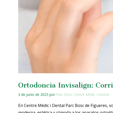
Ortodoncia Invisalign: Corri
3 de junio de 2025
por
Parc Bosc Centre Mèdic i Dental
En Centre Mèdic i Dental Parc Bosc de Figueres, so
moderna, estética y cómoda a los aparatos ortodónt