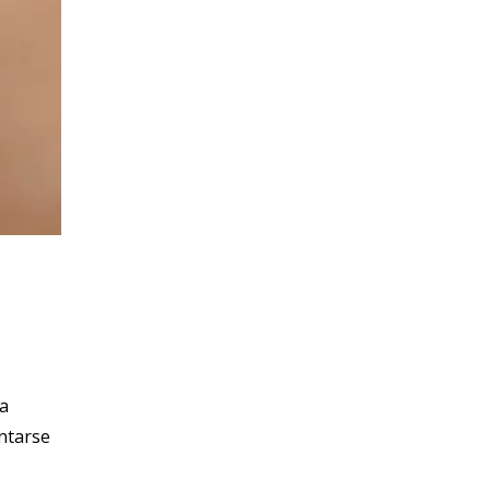
La
entarse