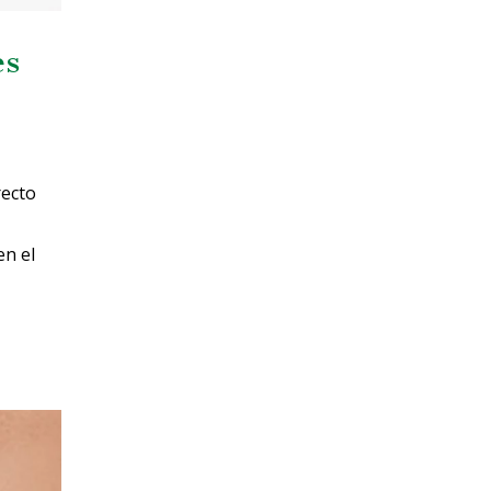
es
recto
en el