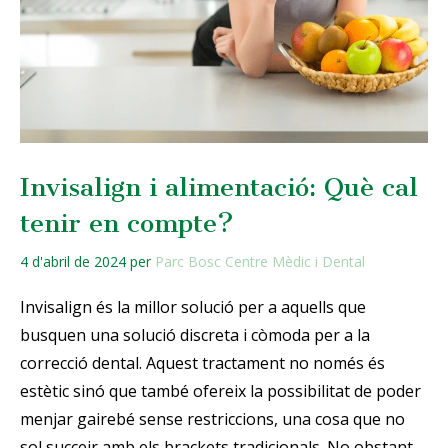
Invisalign i alimentació: Què cal
tenir en compte?
4 d'abril de 2024
per
Parc Bosc Centre Mèdic i Dental
Invisalign és la millor solució per a aquells que
busquen una solució discreta i còmoda per a la
correcció dental. Aquest tractament no només és
estètic sinó que també ofereix la possibilitat de poder
menjar gairebé sense restriccions, una cosa que no
sol succeir amb els brackets tradicionals. No obstant