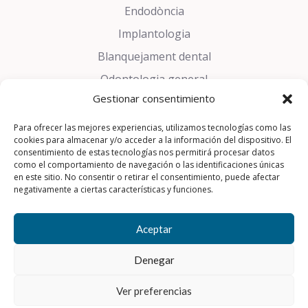
Endodòncia
Implantologia
Blanquejament dental
Odontologia general
Gestionar consentimiento
Estètica dental
Trastorns de la son
Para ofrecer las mejores experiencias, utilizamos tecnologías como las
cookies para almacenar y/o acceder a la información del dispositivo. El
Pròtesis Dentals
consentimiento de estas tecnologías nos permitirá procesar datos
como el comportamiento de navegación o las identificaciones únicas
Periodòncia
en este sitio. No consentir o retirar el consentimiento, puede afectar
negativamente a ciertas características y funciones.
Cirurgia Oral
Aceptar
Aviso Legal
|
Política de Privacidad
|
Política de Cookies
Denegar
© 2026 Parc Bosc Dental
Ver preferencias