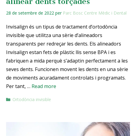
alinear dents torçades
28 de setembre de 2022
per
Parc Bosc Centre Mèdic i Dental
Invisalign és un tipus de tractament d’ortodòncia
invisible que utilitza una sèrie d’alineadors
transparents per redreçar les dents. Els alineadors
Invisalign estan fets de plàstic llis sense BPA i es
fabriquen a mida perquè s’adaptin perfectament a les
seves dents. Funcionen movent les dents en una sèrie
de moviments acuradament controlats i programats.
Per tant, …
Read more
Ortodòncia invisible