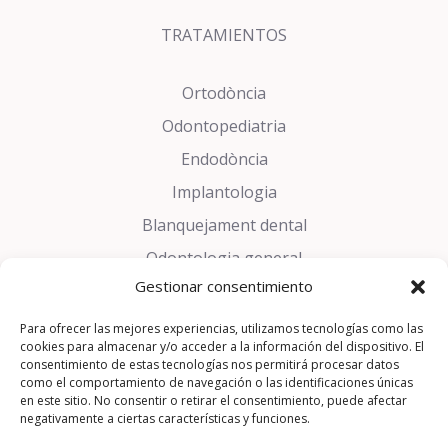
TRATAMIENTOS
Ortodòncia
Odontopediatria
Endodòncia
Implantologia
Blanquejament dental
Odontologia general
Gestionar consentimiento
Estètica dental
Trastorns de la son
Para ofrecer las mejores experiencias, utilizamos tecnologías como las
cookies para almacenar y/o acceder a la información del dispositivo. El
Pròtesis Dentals
consentimiento de estas tecnologías nos permitirá procesar datos
como el comportamiento de navegación o las identificaciones únicas
Periodòncia
en este sitio. No consentir o retirar el consentimiento, puede afectar
negativamente a ciertas características y funciones.
Cirurgia Oral