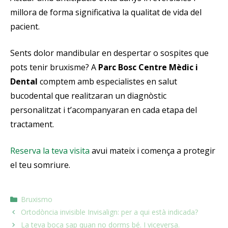
millora de forma significativa la qualitat de vida del
pacient.
Sents dolor mandibular en despertar o sospites que
pots tenir bruxisme? A
Parc Bosc Centre Mèdic i
Dental
comptem amb especialistes en salut
bucodental que realitzaran un diagnòstic
personalitzat i t’acompanyaran en cada etapa del
tractament.
Reserva la teva visita
avui mateix i comença a protegir
el teu somriure.
Bruxismo
Ortodòncia invisible Invisalign: per a qui està indicada?
La teva boca sap quan no dorms bé. I viceversa.