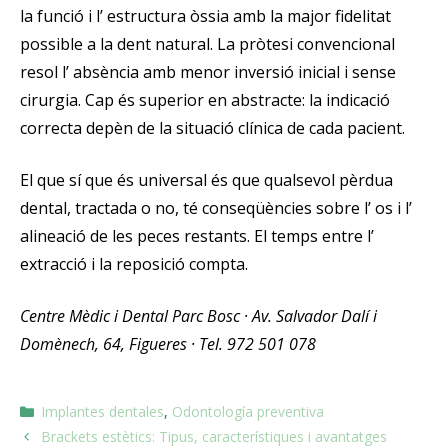
la funció i l’ estructura òssia amb la major fidelitat
possible a la dent natural. La pròtesi convencional
resol l’ absència amb menor inversió inicial i sense
cirurgia. Cap és superior en abstracte: la indicació
correcta depèn de la situació clínica de cada pacient.
El que sí que és universal és que qualsevol pèrdua
dental, tractada o no, té conseqüències sobre l’ os i l’
alineació de les peces restants. El temps entre l’
extracció i la reposició compta.
Centre Mèdic i Dental Parc Bosc · Av. Salvador Dalí i
Domènech, 64, Figueres · Tel. 972 501 078
Implantes dentales
,
Odontología preventiva
Brackets estètics: Tipus, característiques i avantatges