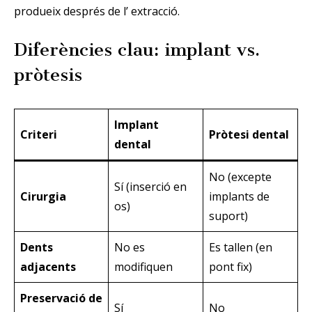
produeix després de l’ extracció.
Diferències clau: implant vs.
pròtesis
Implant
Criteri
Pròtesi dental
dental
No (excepte
Sí (inserció en
Cirurgia
implants de
os)
suport)
Dents
No es
Es tallen (en
adjacents
modifiquen
pont fix)
Preservació de
Sí
No