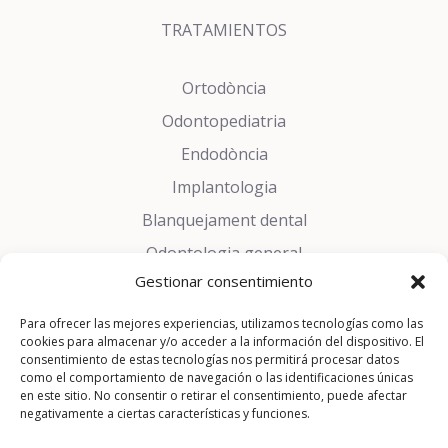
TRATAMIENTOS
Ortodòncia
Odontopediatria
Endodòncia
Implantologia
Blanquejament dental
Odontologia general
Gestionar consentimiento
Estètica dental
Trastorns de la son
Para ofrecer las mejores experiencias, utilizamos tecnologías como las
cookies para almacenar y/o acceder a la información del dispositivo. El
Pròtesis Dentals
consentimiento de estas tecnologías nos permitirá procesar datos
como el comportamiento de navegación o las identificaciones únicas
Periodòncia
en este sitio. No consentir o retirar el consentimiento, puede afectar
negativamente a ciertas características y funciones.
Cirurgia Oral