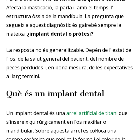
Afecta la masticació, la parla i, amb el temps, l’
estructura òssia de la mandíbula. La pregunta que
segueix a aquest diagnòstic és gairebé sempre la
mateixa:
¿implant dental o pròtesi?
La resposta no és generalitzable. Depèn de l’ estat de
l’ os, de la salut general del pacient, del nombre de
peces perdudes i, en bona mesura, de les expectatives
a llarg termini.
Què és un implant dental
Un implant dental és una
arrel artificial de titani
que
s’insereix quirúrgicament en l’os maxil·lar o
mandibular. Sobre aquesta arrel es col·loca una
corona ceràmica que replica la forma i el color de la