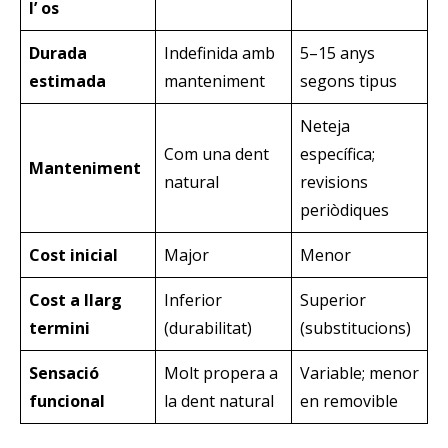
l’ os
Durada
Indefinida amb
5–15 anys
estimada
manteniment
segons tipus
Neteja
Com una dent
específica;
Manteniment
natural
revisions
periòdiques
Cost inicial
Major
Menor
Cost a llarg
Inferior
Superior
termini
(durabilitat)
(substitucions)
Sensació
Molt propera a
Variable; menor
funcional
la dent natural
en removible