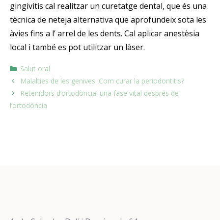
gingivitis cal realitzar un curetatge dental, que és una
tècnica de neteja alternativa que aprofundeix sota les
àvies fins a l’ arrel de les dents. Cal aplicar anestèsia
local i també es pot utilitzar un làser.
Salut oral
Malalties de les genives. Com curar la periodontitis?
Retenidors d’ortodòncia: una fase vital després de
l’ortodòncia