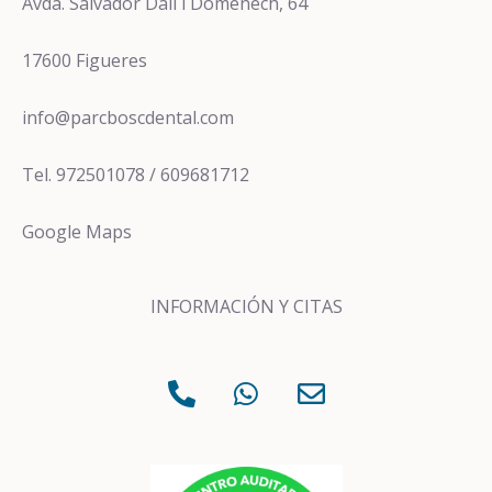
Avda. Salvador Dalí i Domènech, 64
17600 Figueres
info@parcboscdental.com
Tel. 972501078 / 609681712
Google Maps
INFORMACIÓN Y CITAS